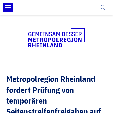
Zum
Inhalt
springen
Metropolregion Rheinland
fordert Prüfung von
temporären
Seitenstreifenfreigaben auf