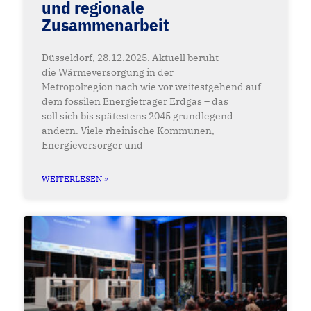
und regionale
Zusammenarbeit
Düsseldorf, 28.12.2025. Aktuell beruht
die Wärmeversorgung in der
Metropolregion nach wie vor weitestgehend auf
dem fossilen Energieträger Erdgas – das
soll sich bis spätestens 2045 grundlegend
ändern. Viele rheinische Kommunen,
Energieversorger und
WEITERLESEN »