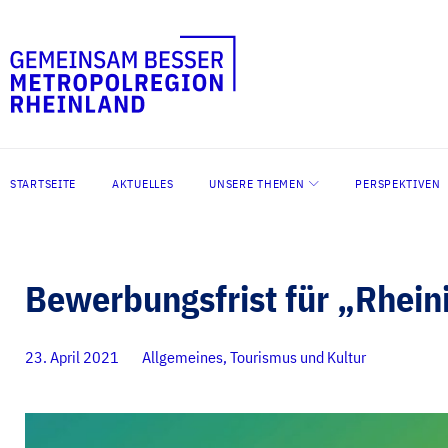
Zum
Inhalt
springen
STARTSEITE
AKTUELLES
UNSERE THEMEN
PERSPEKTIVEN
Bewerbungsfrist für „Rhei
23. April 2021
Allgemeines
,
Tourismus und Kultur