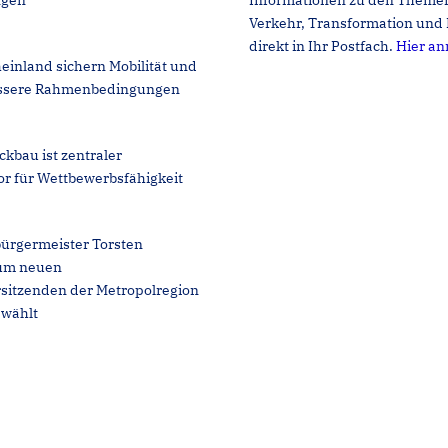
ngen
Informationen zu den Themen
Verkehr, Transformation und 
direkt in Ihr Postfach.
Hier a
einland sichern Mobilität und
ssere Rahmenbedingungen
ckbau ist zentraler
or für Wettbewerbsfähigkeit
ürgermeister Torsten
um neuen
sitzenden der Metropolregion
ewählt