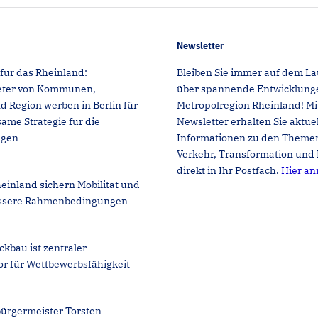
Newsletter
für das Rheinland:
Bleiben Sie immer auf dem L
reter von Kommunen,
über spannende Entwicklunge
Region werben in Berlin für
Metropolregion Rheinland! M
ame Strategie für die
Newsletter erhalten Sie aktue
ngen
Informationen zu den Themen
Verkehr, Transformation und 
direkt in Ihr Postfach.
Hier a
einland sichern Mobilität und
ssere Rahmenbedingungen
ckbau ist zentraler
or für Wettbewerbsfähigkeit
ürgermeister Torsten