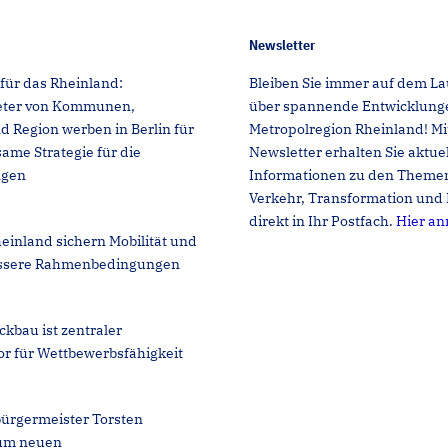
Newsletter
für das Rheinland:
Bleiben Sie immer auf dem L
reter von Kommunen,
über spannende Entwicklunge
Region werben in Berlin für
Metropolregion Rheinland! M
ame Strategie für die
Newsletter erhalten Sie aktue
ngen
Informationen zu den Themen
Verkehr, Transformation und 
direkt in Ihr Postfach.
Hier a
einland sichern Mobilität und
ssere Rahmenbedingungen
ckbau ist zentraler
or für Wettbewerbsfähigkeit
ürgermeister Torsten
um neuen