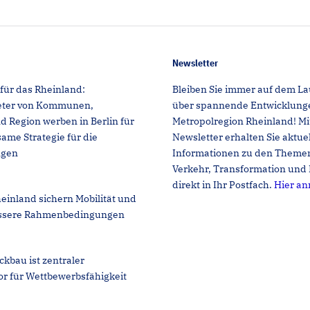
Newsletter
für das Rheinland:
Bleiben Sie immer auf dem L
reter von Kommunen,
über spannende Entwicklunge
Region werben in Berlin für
Metropolregion Rheinland! M
ame Strategie für die
Newsletter erhalten Sie aktue
ngen
Informationen zu den Themen
Verkehr, Transformation und 
direkt in Ihr Postfach.
Hier a
einland sichern Mobilität und
ssere Rahmenbedingungen
ckbau ist zentraler
or für Wettbewerbsfähigkeit