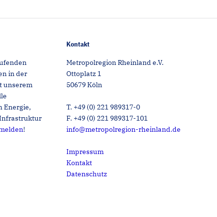
Kontakt
aufenden
Metropolregion Rheinland e.V.
n in der
Ottoplatz 1
it unserem
50679 Köln
lle
 Energie,
T. +49 (0) 221 989317-0
Infrastruktur
F. +49 (0) 221 989317-101
nmelden
!
info@metropolregion-rheinland.de
Impressum
Kontakt
Datenschutz